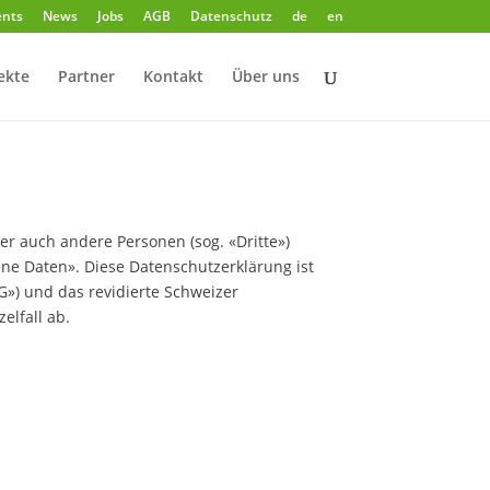
ents
News
Jobs
AGB
Datenschutz
de
en
ekte
Partner
Kontakt
Über uns
er auch andere Personen (sog. «Dritte»)
ne Daten». Diese Datenschutzerklärung ist
») und das revidierte Schweizer
elfall ab.