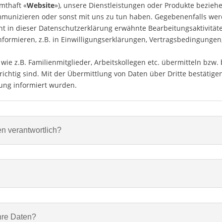
mthaft «
Website
»), unsere Dienstleistungen oder Produkte bezieh
mmunizieren oder sonst mit uns zu tun haben. Gegebenenfalls werd
icht in dieser Datenschutzerklärung erwähnte Bearbeitungsaktivität
nformieren, z.B. in Einwilligungserklärungen, Vertragsbedingunge
ie z.B. Familienmitglieder, Arbeitskollegen etc. übermitteln bzw.
ichtig sind. Mit der Übermittlung von Daten über Dritte bestätigen
rung informiert wurden.
en verantwortlich?
hre Daten?